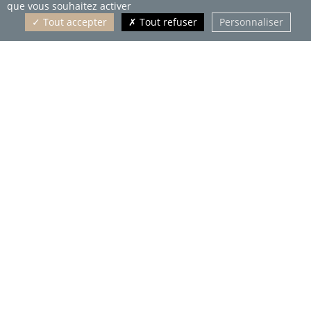
que vous souhaitez activer
Tout accepter
Tout refuser
Personnaliser
L'AGENCE
NOS FORMATIONS
Notre centre de formation
Votre formation en 5 étapes
Nos actualités
Formations diplômantes
Nos certifications
Formations professionnalisantes
Nos autres formations
FINANCEMENT
L'EXPÉRIENCE
Vos droits
Conseil & accompagnement
Notre équipe pédagogique
© 2026 - Agence Riviera Formation
Nous rejoindre
Mentions légales
CGV
Politique de confidentialité
Règlement intérieur