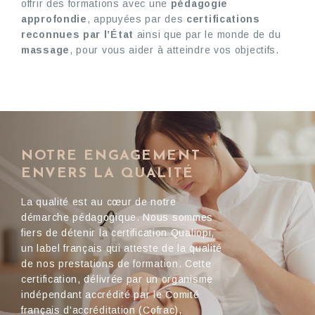
offrir des formations avec une
pédagogie
approfondie
, appuyées par des
certifications
reconnues par l’État
ainsi que par le monde de du
massage
, pour vous aider à atteindre vos objectifs.
NOTRE ENGAGEMENT
ENVERS LA QUALITÉ
La qualité est au cœur de notre
démarche pédagogique. Nous sommes
fiers de détenir la certification Qualiopi,
un label français qui atteste de la qualité
de nos prestations de formation. Cette
certification, délivrée par un organisme
indépendant accrédité par le Comité
français d'accréditation (Cofrac),