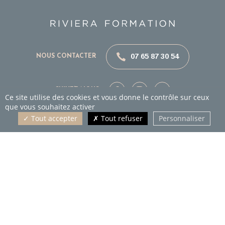
07 65 87 30 54
NOUS CONTACTER
SUIVEZ-NOUS
Ce site utilise des cookies et vous donne le contrôle sur ceux
que vous souhaitez activer
Tout accepter
Tout refuser
Personnaliser
AGENCE RIVIERA FORMATION
36 Rue de la Tuilerie
83520
Roquebrune-sur-Argens
(Var)
Tél :
07 65 87 30 54
HORAIRES