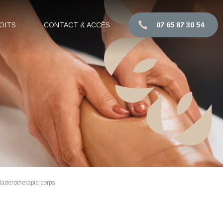
OITS
CONTACT & ACCÈS
07 65 87 30 54
aderotherapie corps