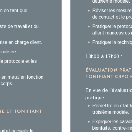
deuxième modèle.
on en tant que
Réviser les mesures
de contact et le pr
ste de travail et du
Pratiquer le protoc
alliant manœuvres 
rise en charge client.
Pratiquer la techni
nnalisée.
13h00 à 17h00 :
le protocole et les
ÉVALUATION PRAT
 en métal en fonction
TONIFIANT CRYO
e corps.
En vue de l’évaluati
pratique:
Remettre en état le 
RE ET TONIFIANT
troisième modèle.
Expliquer les carac
bienfaits, contre-i
l et accueillir le