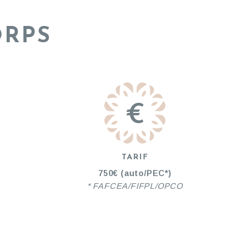
O
ORPS
TARIF
750€ (auto/PEC*)
* FAFCEA/FIFPL/OPCO