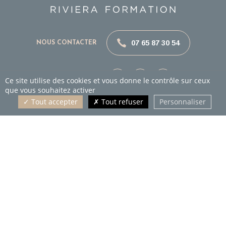
07 65 87 30 54
NOUS CONTACTER
SUIVEZ-NOUS
Ce site utilise des cookies et vous donne le contrôle sur ceux
que vous souhaitez activer
Tout accepter
Tout refuser
Personnaliser
AGENCE RIVIERA FORMATION
36 Rue de la Tuilerie
83520
Roquebrune-sur-Argens
(Var)
Tél :
07 65 87 30 54
HORAIRES
Du lundi au Vendredi